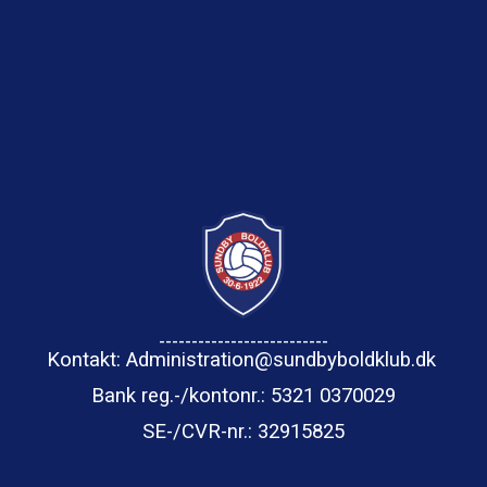
--------------------------
Kontakt: Administration@sundbyboldklub.dk
Bank reg.-/kontonr.: 5321 0370029
SE-/CVR-nr.
: 32915825