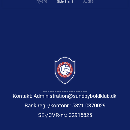
Nyere
Ældre
Side 1 af 1
--------------------------
Kontakt: Administration@sundbyboldklub.dk
Bank reg.-/kontonr.: 5321 0370029
SE-/CVR-nr.
: 32915825