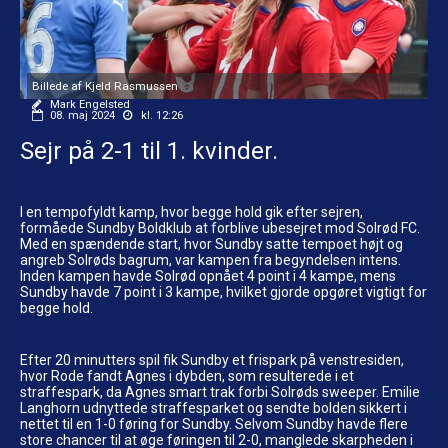
Billede af Kjeld Rasmussen
Mark Engelsted
08. maj 2024
kl. 12:26
Sejr på 2-1 til 1. kvinder.
I en tempofyldt kamp, hvor begge hold gik efter sejren,
formåede Sundby Boldklub at forblive ubesejret mod Solrød FC.
Med en spændende start, hvor Sundby satte tempoet højt og
angreb Solrøds bagrum, var kampen fra begyndelsen intens.
Inden kampen havde Solrød opnået 4 point i 4 kampe, mens
Sundby havde 7 point i 3 kampe, hvilket gjorde opgøret vigtigt for
begge hold.
Efter 20 minutters spil fik Sundby et frispark på venstresiden,
hvor Rode fandt Agnes i dybden, som resulterede i et
straffespark, da Agnes smart trak forbi Solrøds sweeper. Emilie
Langhorn udnyttede straffesparket og sendte bolden sikkert i
nettet til en 1-0 føring for Sundby. Selvom Sundby havde flere
store chancer til at øge føringen til 2-0, manglede skarpheden i