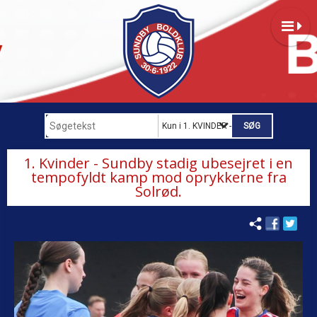
Kun i 1. KVINDER - B-LIGA
1. Kvinder - Sundby stadig ubesejret i en
tempofyldt kamp mod oprykkerne fra
Solrød.