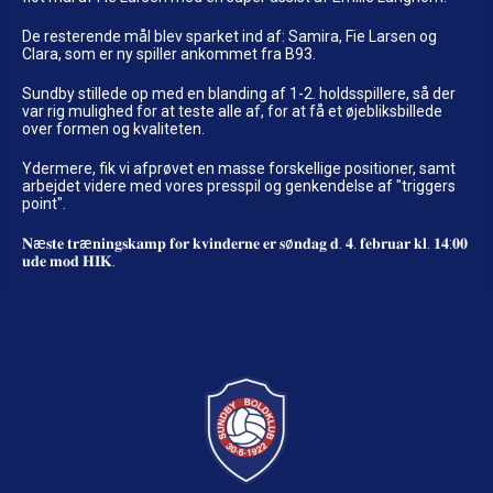
De resterende mål blev sparket ind af: Samira, Fie Larsen og
Clara, som er ny spiller ankommet fra B93.
Sundby stillede op med en blanding af 1-2. holdsspillere, så der
var rig mulighed for at teste alle af, for at få et øjebliksbillede
over formen og kvaliteten.
Ydermere, fik vi afprøvet en masse forskellige positioner, samt
arbejdet videre med vores presspil og genkendelse af "triggers
point".
𝐍æ𝐬𝐭𝐞 𝐭𝐫æ𝐧𝐢𝐧𝐠𝐬𝐤𝐚𝐦𝐩 𝐟𝐨𝐫 𝐤𝐯𝐢𝐧𝐝𝐞𝐫𝐧𝐞 𝐞𝐫 𝐬ø𝐧𝐝𝐚𝐠 𝐝. 𝟒. 𝐟𝐞𝐛𝐫𝐮𝐚𝐫 𝐤𝐥. 𝟏𝟒:𝟎𝟎
𝐮𝐝𝐞 𝐦𝐨𝐝 𝐇𝐈𝐊.