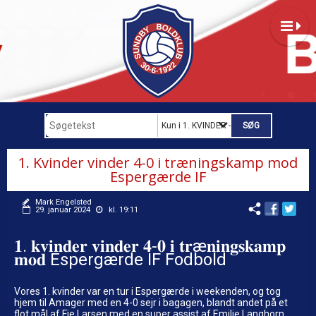
Kun i 1. KVINDER - B-LIGA
1. Kvinder vinder 4-0 i træningskamp mod
Espergærde IF
Mark Engelsted
29. januar 2024
kl. 19:11
𝟏. 𝐤𝐯𝐢𝐧𝐝𝐞𝐫 𝐯𝐢𝐧𝐝𝐞𝐫 𝟒-𝟎 𝐢 𝐭𝐫æ𝐧𝐢𝐧𝐠𝐬𝐤𝐚𝐦𝐩
𝐦𝐨𝐝 Espergærde IF Fodbold
Vores 1. kvinder var en tur i Espergærde i weekenden, og tog
hjem til Amager med en 4-0 sejr i bagagen, blandt andet på et
flot mål af Fie Larsen med en super assist af Emilie Langhorn.