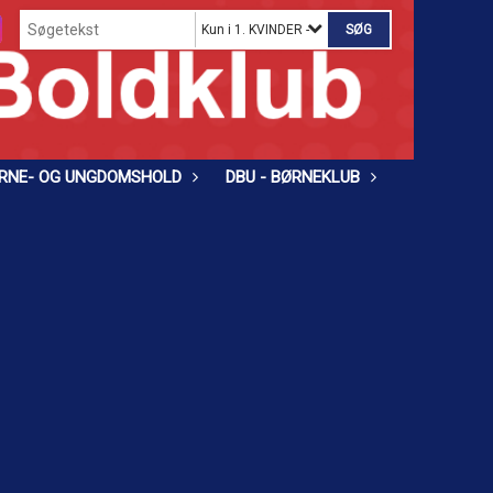
Kun i 1. KVINDER - B-LIGA
RNE- OG UNGDOMSHOLD
DBU - BØRNEKLUB