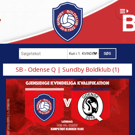
Kun i 1. KVINDER - B-LIGA
SB - Odense Q | Sundby Boldklub (1)