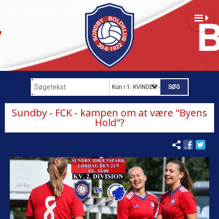
Kun i 1. KVINDER - B-LIGA
Sundby - FCK - kampen om at være "Byens
Hold"?