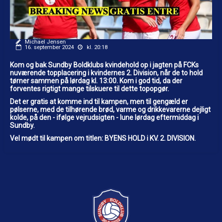
Michael Jensen
16. september 2024
kl. 20:18
Kom og bak Sundby Boldklubs kvindehold op i jagten på FCKs
nuværende topplacering i kvindernes 2. Division, når de to hold
tørner sammen på lørdag kl. 13:00. Kom i god tid, da der
forventes rigtigt mange tilskuere til dette topopgør.
Det er gratis at komme ind til kampen, men til gengæld er
pølserne, med de tilhørende brød, varme og drikkevarerne dejligt
kolde, på den - ifølge vejrudsigten - lune lørdag eftermiddag i
Sundby.
Vel mødt til kampen om titlen: BYENS HOLD i KV. 2. DIVISION.