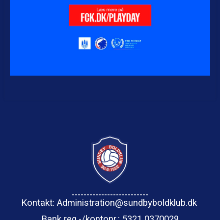
--------------------------
Kontakt: Administration@sundbyboldklub.dk
Bank reg.-/kontonr.: 5321 0370029