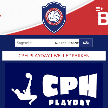
Kun i BØRN OG UNGDOM
CPH PLAYDAY I FÆLLEDPARKEN