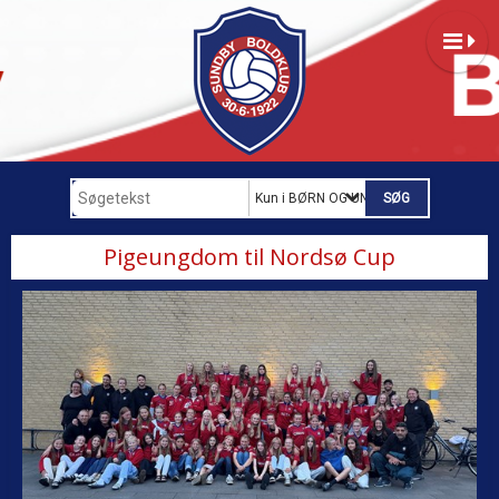
Kun i BØRN OG UNGDOM
Pigeungdom til Nordsø Cup