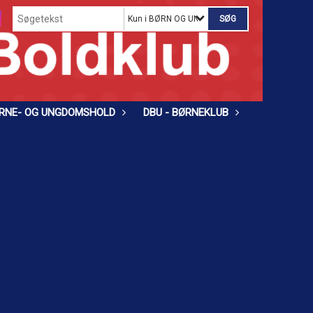
Kun i BØRN OG UNGDOM
RNE- OG UNGDOMSHOLD
DBU - BØRNEKLUB