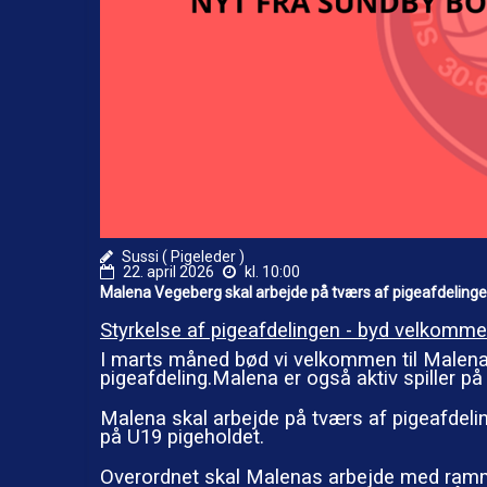
Sussi ( Pigeleder )
22. april 2026
kl. 10:00
Malena Vegeberg skal arbejde på tværs af pigeafdelingen
Styrkelse af pigeafdelingen - byd velkomme
I marts måned bød vi velkommen til Malena 
pigeafdeling.Malena er også aktiv spiller på
Malena skal arbejde på tværs af pigeafdelin
på U19 pigeholdet.
Overordnet skal Malenas arbejde med ramme