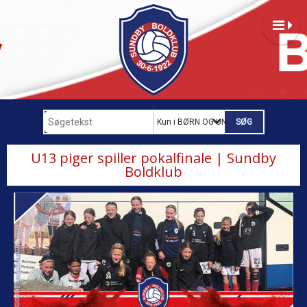
Kun i BØRN OG UNGDOM
U13 piger spiller pokalfinale | Sundby
Boldklub