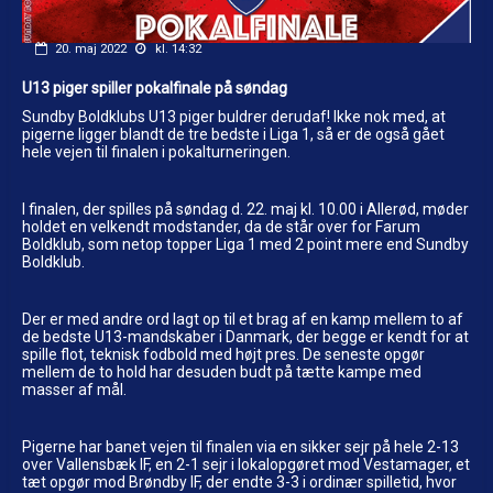
20. maj 2022
kl. 14:32
U13 piger spiller pokalfinale på søndag
Sundby Boldklubs U13 piger buldrer derudaf! Ikke nok med, at
pigerne ligger blandt de tre bedste i Liga 1, så er de også gået
hele vejen til finalen i pokalturneringen.
I finalen, der spilles på søndag d. 22. maj kl. 10.00 i Allerød, møder
holdet en velkendt modstander, da de står over for Farum
Boldklub, som netop topper Liga 1 med 2 point mere end Sundby
Boldklub.
Der er med andre ord lagt op til et brag af en kamp mellem to af
de bedste U13-mandskaber i Danmark, der begge er kendt for at
spille flot, teknisk fodbold med højt pres. De seneste opgør
mellem de to hold har desuden budt på tætte kampe med
masser af mål.
Pigerne har banet vejen til finalen via en sikker sejr på hele 2-13
over Vallensbæk IF, en 2-1 sejr i lokalopgøret mod Vestamager, et
tæt opgør mod Brøndby IF, der endte 3-3 i ordinær spilletid, hvor