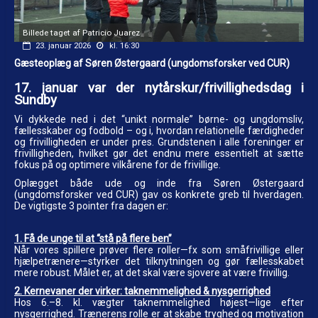
Billede taget af Patricio Juarez
23. januar 2026
kl. 16:30
Gæsteoplæg af Søren Østergaard (ungdomsforsker ved CUR)
17. januar var der nytårskur/frivillighedsdag i
Sundby
Vi dykkede ned i det “unikt normale” børne- og ungdomsliv,
fællesskaber og fodbold – og i, hvordan relationelle færdigheder
og frivilligheden er under pres. Grundstenen i alle foreninger er
frivilligheden, hvilket gør det endnu mere essentielt at sætte
fokus på og optimere vilkårene for de frivillige.
Oplægget både ude og inde fra Søren Østergaard
(ungdomsforsker ved CUR) gav os konkrete greb til hverdagen.
De vigtigste 3 pointer fra dagen er:
1. Få de unge til at “stå på flere ben”
Når vores spillere prøver flere roller—fx som småfrivillige eller
hjælpetrænere—styrker det tilknytningen og gør fællesskabet
mere robust. Målet er, at det skal være sjovere at være frivillig.
2. Kernevaner der virker: taknemmelighed & nysgerrighed
Hos 6.–8. kl. vægter taknemmelighed højest—lige efter
nysgerrighed. Trænerens rolle er at skabe tryghed og motivation