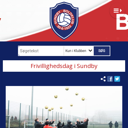
Kun i Klubben
Frivillighedsdag i Sundby