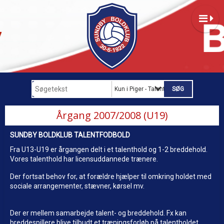
Kun i Piger - Talent
Årgang 2007/2008 (U19)
SUNDBY BOLDKLUB TALENTFODBOLD
Fra U13-U19 er årgangen delt i et talenthold og 1-2 breddehold.
Vores talenthold har licensuddannede trænere.
Der fortsat behov for, at forældre hjælper til omkring holdet med
sociale arrangementer, stævner, kørsel mv.
Der er mellem samarbejde talent- og breddehold. Fx kan
breddespillere blive tilbudt et træningsforløb på talentholdet,