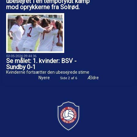
ubesejret i en tempofyldt kamp
mod oprykkerne fra Solrød.
02-05-2024 09:44:36
Se målet: 1. kvinder: BSV -
Sundby 0-1
Kvinderne fortsætter den ubesejrede stime
Nyere
Ældre
Side 2 af 6