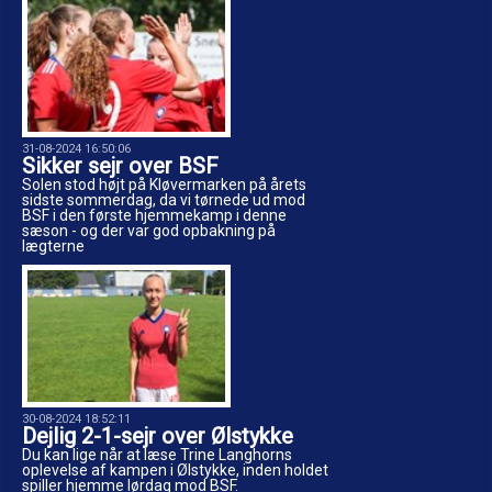
31-08-2024 16:50:06
Sikker sejr over BSF
Solen stod højt på Kløvermarken på årets
sidste sommerdag, da vi tørnede ud mod
BSF i den første hjemmekamp i denne
sæson - og der var god opbakning på
lægterne
30-08-2024 18:52:11
Dejlig 2-1-sejr over Ølstykke
Du kan lige når at læse Trine Langhorns
oplevelse af kampen i Ølstykke, inden holdet
spiller hjemme lørdag mod BSF.