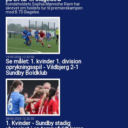
Kvindeholdets Sophia Manniche Ravn har
skrevet om holdets tur til premierekampen
mod B 73 Slagelse.
14-05-2024 12:32:50
Se målet: 1. kvinder 1. division
oprykningsspil - Vildbjerg 2-1
Sundby Boldklub
08-05-2024 12:26:50
1. Kvinder - Sundby stadig