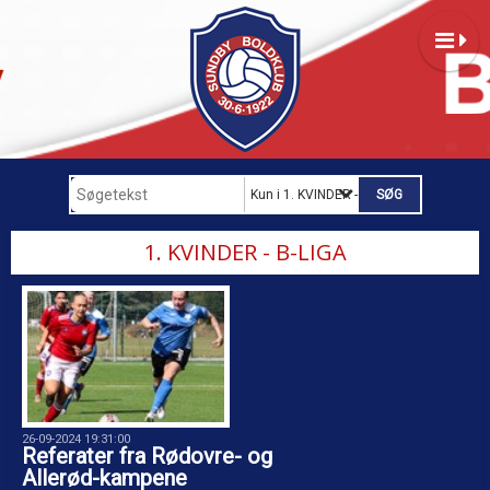
Kun i 1. KVINDER - B-LIGA
1. KVINDER - B-LIGA
26-09-2024 19:31:00
Referater fra Rødovre- og
Allerød-kampene