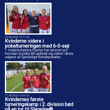
25-08-2024 16:11:05
Kvinderne videre i
pokalturneringen med 6-0-sejr
1. holdets Katrine Fischer har skrevet om
hvordan Sundby BK spillede sig videre i årets
udgave af Gjensidige Kvindepokalen.
11-08-2024 19:44:54
Kvindernes første
turneringskamp i 2. division bød
på en tur til Slagelse⚽️