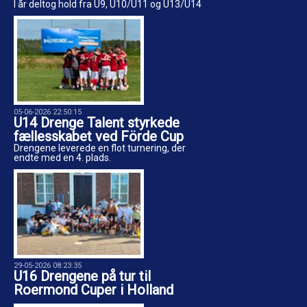
I år deltog hold fra U9, U10/U11 og U13/U14
05-06-2026 22:50:15
U14 Drenge Talent styrkede
fællesskabet ved Förde Cup
Drengene leverede en flot turnering, der
endte med en 4. plads.
29-05-2026 08:23:35
U16 Drengene på tur til
Roermond Cuper i Holland