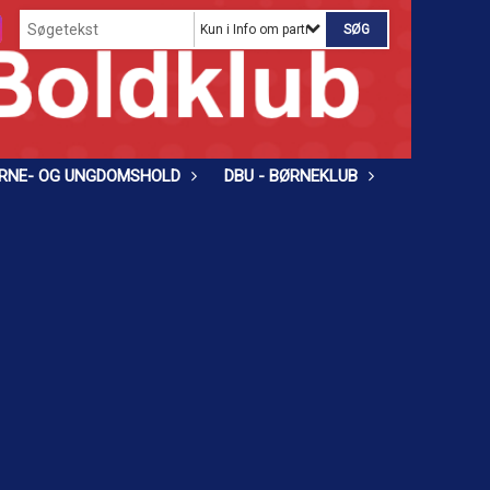
Kun i Info om partnere
RNE- OG UNGDOMSHOLD
DBU - BØRNEKLUB