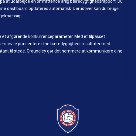
på at udarbejde en omfattende årlig bæredygtighedsrapport. Du
 dine dashboard opdateres automatisk. Derudover kan du bruge
egelmæssigt.
re et afgørende konkurrenceparameter. Med et tilpasset
gspersonale præsentere dine bæredygtighedsresultater med
sentant til stede. Groundley gør det nemmere at kommunikere dine