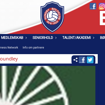
MEDLEMSKAB
SENIORHOLD
TALENT/AKADEMI
BØ
iness Network
Info om partnere
oundley