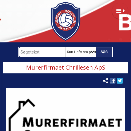
Kun i Info om partnere
Murerfirmaet Chrillesen ApS